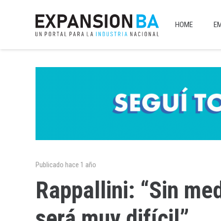
HOME
E
Publicado
hace 1 año
Rappallini: “Sin me
será muy difícil”