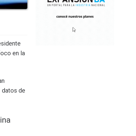
esidente
foco en la
an
n datos de
ina