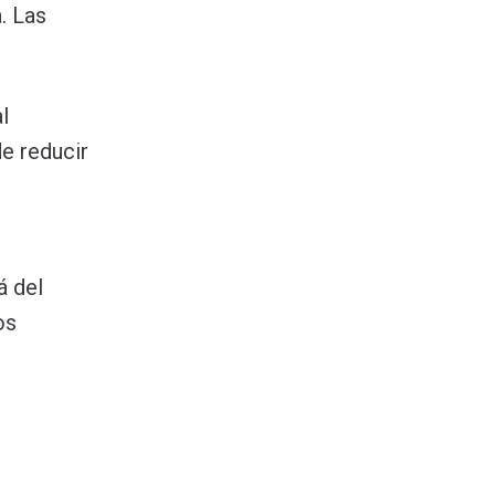
. Las
l
de reducir
á del
os