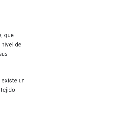
s, que
nivel de
sus
 existe un
tejido