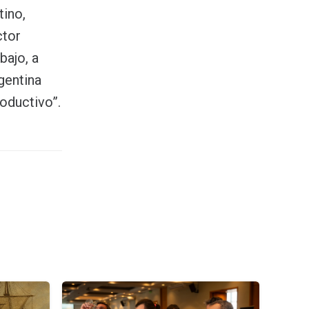
tino,
ctor
bajo, a
gentina
oductivo”.