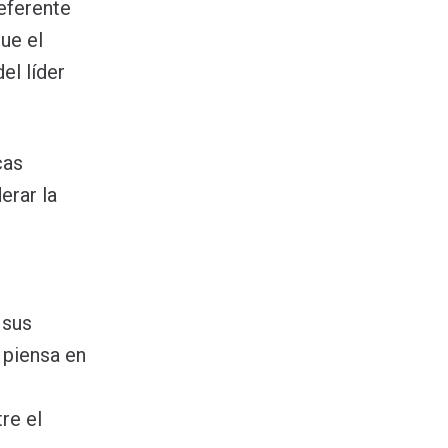
referente
ue el
el líder
cas
erar la
 sus
 piensa en
re el