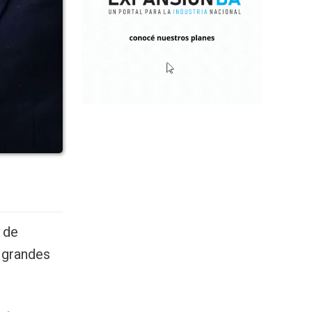
O de
s grandes