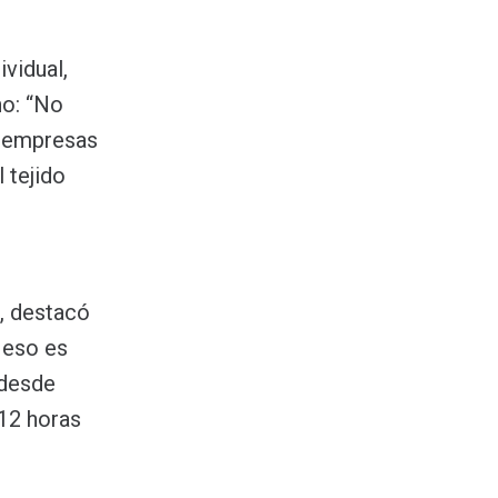
vidual,
no: “No
e empresas
 tejido
t, destacó
 eso es
 desde
12 horas
.