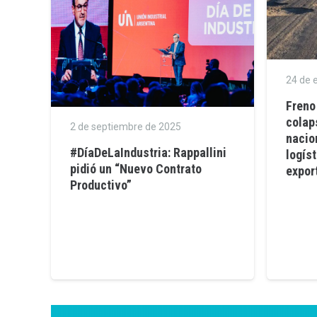
24 de 
Freno 
colap
2 de septiembre de 2025
nacio
#DíaDeLaIndustria: Rappallini
logís
pidió un “Nuevo Contrato
expor
Productivo”